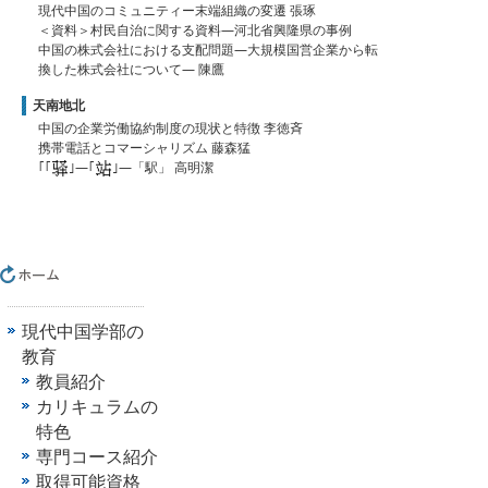
現代中国のコミュニティー末端組織の変遷 張琢
＜資料＞村民自治に関する資料―河北省興隆県の事例
中国の株式会社における支配問題―大規模国営企業から転
換した株式会社について― 陳鷹
天南地北
中国の企業労働協約制度の現状と特徴 李徳斉
携帯電話とコマーシャリズム 藤森猛
｢｢
｣―｢
｣―「駅」 高明潔
現代中国学部の
教育
教員紹介
カリキュラムの
特色
専門コース紹介
取得可能資格