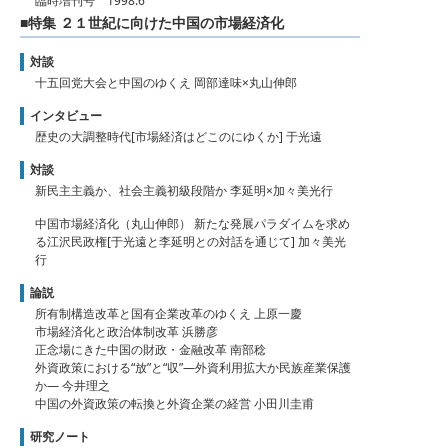
臨時増刊号 1998.6
■特集 ２１世紀に向けた中国の市場経済化
対談
十五回党大会と中国のゆくえ 岡部達味×丸山伸郎
インタビュー
歴史の大調整時代[市場経済はどこのにゆくか] 于光遠
対談
新民主主義か、社会主義初級段階か 李延明×加々美光行
中国市場経済化（丸山伸郎） 新たな発展パラダイムを求め
る江沢民政権[于光遠と李延明との対話を通じて] 加々美光
行
論説
所有制構造改革と国有企業改革のゆくえ 上原一慶
市場経済化と政治体制改革 浜勝彦
正念場にきた中国の財政・金融改革 南部稔
外資政策における“放”と“収”―外資利用拡大か民族産業保護
か― 今井理之
中国の外資政策の転換と外資企業の経営 小田川圭甫
研究ノート