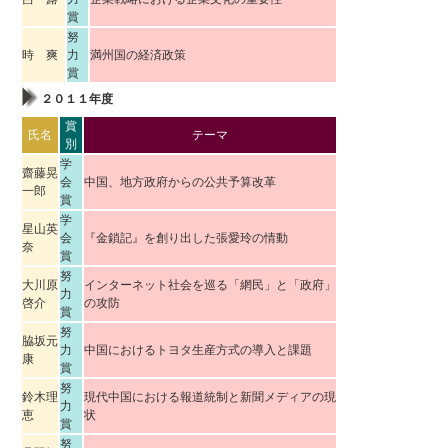
賞
努
時 爽
力
満州国の経済政策
賞
２０１１年度
賞
氏名
テーマ
別
学
齋藤晃
会
中国、地方政府からの公共予算改革
一郎
賞
学
星山英
会
『金鎖記』を創り出した張愛玲の情動
奈
賞
努
大川原
インターネット社会を巡る「網民」と「政府」
力
啓介
の攻防
賞
努
脇坂元
力
中国におけるトヨタ生産方式の導入と課題
康
賞
努
鈴木理
現代中国における報道統制と新聞メディアの現
力
恵
状
賞
努