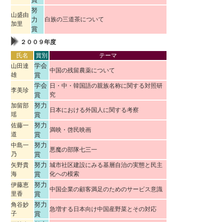
努
山盛由
力
白族の三道茶について
加里
賞
２００９年度
氏名
賞別
テーマ
学会
山田達
中国の残留農薬について
雄
賞
学会
日・中・韓国語の親族名称に関する対照研
李美珍
賞
究
努力
加留部
日本における外国人に関する考察
瑶
賞
努力
佐藤一
満映・啓民映画
道
賞
努力
中島一
悪魔の部隊七三一
乃
賞
努力
矢野貴
城市社区建設にみる基層自治の実態と民主
海
賞
化への模索
努力
伊藤恵
中国企業の顧客満足のためのサービス意識
里香
賞
努力
角谷妙
急増する日本向け中国産野菜とその対応
子
賞