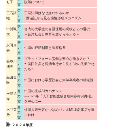
も子
脱落について
賞
努
王石諾
三蔵法師はなぜ嫌われるのか
力
曦
−西遊記から見る感情形成メカニズム
賞
努
中川颯
台湾の大学生の言語使用の現状とその選択
力
太
－台湾社会と教育制度から考える－
賞
努
永田真
力
中国の戸籍制度と医療格差
央
賞
努
プラットフォーム労働は安⼼な働き⽅か？
長谷川
力
〜美团外卖と滴滴出⾏から⾒る“次の失業”のか
朋美
賞
たち〜
努
品田美
力
中国における学歴社会と大学卒業者の就職難
咲
賞
努
中国の生成AIガバナンス
松浦祐
力
―2025年「人工智能生成合成内容标识办法」
介
賞
を中心に―
努
水谷菜
外国人観光客がつばめパン＆MILK名駅店を選
力
乃
ぶわけ
賞
２０２４年度