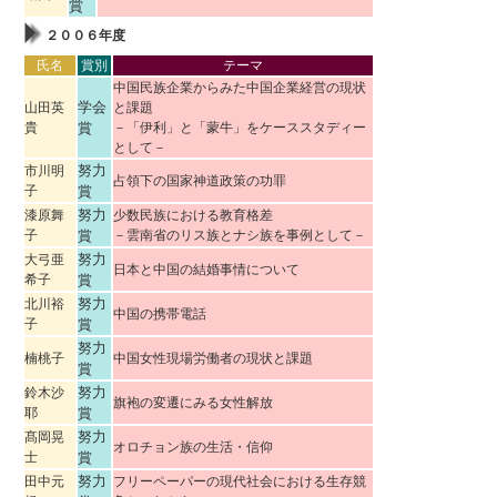
賞
２００６年度
氏名
賞別
テーマ
中国民族企業からみた中国企業経営の現状
学会
山田英
と課題
貴
賞
－「伊利」と「蒙牛」をケーススタディー
として－
努力
市川明
占領下の国家神道政策の功罪
子
賞
努力
漆原舞
少数民族における教育格差
子
賞
－雲南省のリス族とナシ族を事例として－
努力
大弓亜
日本と中国の結婚事情について
希子
賞
努力
北川裕
中国の携帯電話
子
賞
努力
楠桃子
中国女性現場労働者の現状と課題
賞
努力
鈴木沙
旗袍の変遷にみる女性解放
耶
賞
努力
髙岡晃
オロチョン族の生活・信仰
士
賞
努力
田中元
フリーペーパーの現代社会における生存競