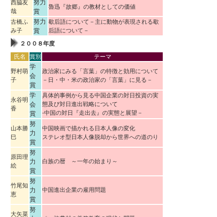
努力
西脇友
魯迅『故郷』の教材としての価値
哉
賞
努力
古橋ふ
歇后語について－主に動物が表現される歇
み子
賞
后語について－
２００８年度
氏名
賞別
テーマ
学
野村萌
政治家にみる「言葉」の特徴と効用について
会
子
－日・中・米の政治家の「言葉」に見る－
賞
学
具体的事例から見る中国企業の対日投資の実
永谷明
会
態及び対日進出戦略について
香
-中国の対日『走出去』の実態と展望－
賞
努
山本勝
中国映画で描かれる日本人像の変化
力
巳
ステレオ型日本人像脱却から世界への道のり
賞
努
原田理
力
白族の暦 ～一年の始まり～
絵
賞
努
竹尾知
力
中国進出企業の雇用問題
恵
賞
努
大矢菜