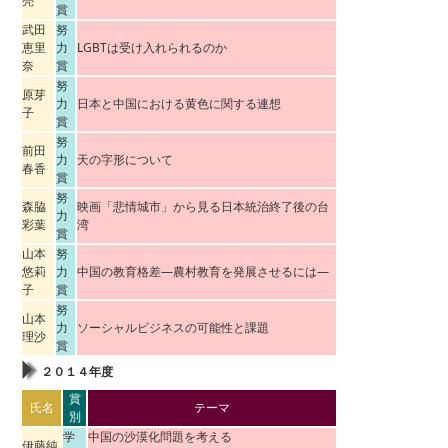
亮
賞
武田
努
恵里
力
LGBTは受け入れられるのか
奈
賞
努
原芽
力
日本と中国における黄色に関する連想
子
賞
努
前田
力
天の字形について
春香
賞
努
森脇
映画「悲情城市」から見る日本統治終了後の台
力
彩葉
湾
賞
山本
努
悠莉
力
中国の教育格差―農村教育を発展させるには―
子
賞
努
山本
力
ソーシャルビジネスの可能性と課題
理沙
賞
２０１４年度
賞
氏名
テーマ
別
学
中国の沙漠化問題を考える
伊藤純