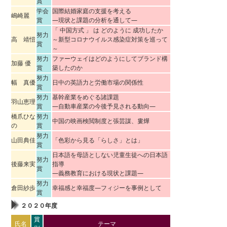
賞
学会
国際結婚家庭の支援を考える
嶋崎麗
賞
―現状と課題の分析を通して―
「 中国方式 」 は どのように 成功したか
努力
高 靖愷
～新型コロナウイルス感染症対策を巡って
賞
～
努力
ファーウェイはどのようにしてブランド構
加藤 優
賞
築したのか
努力
幅 真優
日中の英語力と労働市場の関係性
賞
努力
基幹産業をめぐる諸課題
羽山恵理
賞
―自動車産業の今後予見される動向―
橋爪ひな
努力
中国の映画検閲制度と張芸謀、婁燁
の
賞
努力
山田典佳
「色彩から見る「らしさ」とは」
賞
日本語を母語としない児童生徒への日本語
努力
後藤来実
指導
賞
―義務教育における現状と課題―
努力
倉田紗歩
幸福感と幸福度―フィジーを事例として
賞
２０２０年度
賞
氏名
テーマ