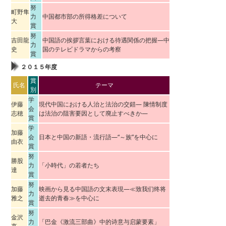
努
町野隼
力
中国都市部の所得格差について
大
賞
努
吉田龍
中国語の挨拶言葉における待遇関係の把握―中
力
史
国のテレビドラマからの考察
賞
２０１５年度
賞
氏名
テーマ
別
学
伊藤
現代中国における人治と法治の交錯― 陳情制度
会
志穂
は法治の阻害要因として廃止すべきか―
賞
学
加藤
会
日本と中国の新語・流行語―“～族”を中心に
由衣
賞
努
勝股
力
「小時代」の若者たち
達
賞
努
加藤
映画から見る中国語の文末表現―≪致我们终将
力
雅之
逝去的青春≫を中心に
賞
努
金沢
力
「巴金《激流三部曲》中的诗意与启蒙要素」