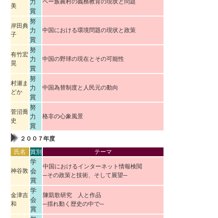
力
ペー族農村の義務教育の現状と問題
美
賞
努
岸田典
力
中国における環境問題の現状と政策
子
賞
努
有竹宏
力
中国の野球の現在とその可能性
晃
賞
努
村瀬ま
力
中国為替制度と人民元の動向
どか
賞
努
菅沼喬
力
格非の心象風景
史
賞
２００７年度
氏名
賞別
テーマ
学
中国におけるインターネット情報検閲
神谷敦
会
─その政策と技術、そして展望─
賞
学
金津吉
陳凱歌研究 人と作品
会
和
─揺れ動く歴史の中で─
賞