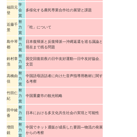
学
福田元
会
多様化する農民専業合作社の展望と課題
登
賞
努
近藤千
力
「吃」について
景
賞
努
島中琴
日本復帰派と反復帰派―沖縄返還を巡る議論と
力
都
現在まで残る問題
賞
努
鈴村章
国交回復前夜の日中友好運動―日中友好協会、
力
浩
文芸
賞
努
高橋由
中国語母語話者に向けた音声指導用教材に関す
力
佳
る考察
賞
努
竹田仁
力
中国重慶市の観光戦略
紀
賞
努
田中綾
力
日本における多文化共生社会の実現と可能性
香
賞
努
増田
中国でネット通販が成長した要因―物流の発展
力
鋭
からの考察
賞