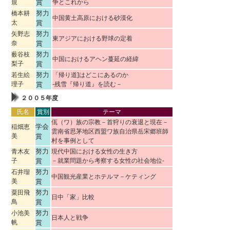
規
賞
争とこれから
努力
橋本耕
中国黄土高原における砂漠化
太
賞
努力
矢野志
東アジアにおける野球の定着
奈
賞
努力
薮谷枝
中国におけるアヘン蔓延の経緯
梨子
賞
努力
若生絵
「帰り道]はどこにあるのか
理子
賞
-残雪『帰り道』を読む－
２００５年度
氏名
賞別
テーマ
佤（ワ）族の宗教－首狩りの衰退と現在－
学会
稲畑恵
雲南省思茅地区西盟ワ族自治県岳宋郷班師
美
賞
村を事例として
努力
青木友
現代中国における女性の生き方
子
賞
－就業問題から考察する女性の社会地位-
努力
石井瑠
中国観光産業とホテルマ－ケティング
美
賞
努力
粟田飛
日中「家」比較
鳥
賞
努力
小池美
日本人と戦争
帆
賞