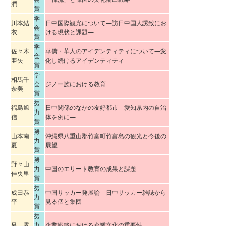
潤
賞
学
川本結
日中国際観光について―訪日中国人誘致にお
会
衣
ける現状と課題―
賞
学
佐々木
華僑・華人のアイデンティティについて―変
会
亜矢
化し続けるアイデンティティ―
賞
学
相馬千
会
ジノー族における教育
奈美
賞
努
福島旭
日中関係のなかの友好都市―愛知県内の自治
力
信
体を例に―
賞
努
山本南
沖縄県八重山郡竹富町竹富島の観光と今後の
力
夏
展望
賞
努
野々山
力
中国のエリート教育の成果と課題
佳央里
賞
努
成田恭
中国サッカー発展論―日中サッカー雑誌から
力
平
見る個と集団―
賞
努
呂 露
力
企業戦略における企業文化の重要性