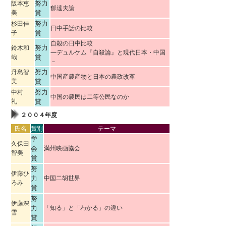
努力
阪本恵
郁達夫論
美
賞
努力
杉田佳
日中手話の比較
子
賞
自殺の日中比較
努力
鈴木和
―デュルケム『自殺論』と現代日本・中国
哉
賞
－
努力
丹島智
中国産農産物と日本の農政改革
美
賞
努力
中村
中国の農民は二等公民なのか
礼
賞
２００４年度
氏名
賞別
テーマ
学
久保田
会
満州映画協会
智美
賞
努
伊藤ひ
力
中国二胡世界
ろみ
賞
努
伊藤深
力
「知る」と「わかる」の違い
雪
賞