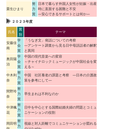
努
日本で暮らす外国人女性が妊娠・出産
栗生ひまり
力
時に直面する困難と不安
賞
―安心できるサポートとは何か―
２０２３年度
賞
氏名
テーマ
別
学
「うなぎ文」発話についての考察
安藤佳
会
―アンケート調査から見る日中母語話者の解釈
南
賞
と異同
学
中国の現代音楽への変容
奥田陽
会
～チャイナロックミュージックが中国社会を変
治
賞
える～
努
中木利
中国 社区養老の課題と考察 ―日本の介護政
力
奈
策を参考にして―
賞
努
間野玲
力
早生まれは不利なのか
奈
賞
努
中津楓
日中を中心とする国際結婚夫婦の問題とコミュ
力
花
ニケーションの役割
賞
努
岡田明
視線と対人距離でコミュニケーションが図れる
力
弥
のはなぜか