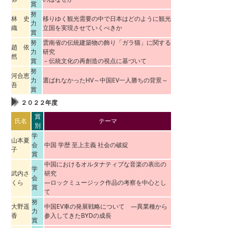
賞
努
林 史
移りゆく観光需要の中で日本はどのように観光
力
織
立国を実現させていくべきか
賞
努
雲南省の伝統建築物の飾り「ガラ猫」に関する
趙 依
力
研究
然
賞
－伝統文化の再創造の視点に基づいて
努
河合恵
力
選ばれなかったHV～中国EV一人勝ちの背景～
吾
賞
２０２２年度
賞
氏名
テーマ
別
学
山本夏
会
中国 学歴 至上主義 社会の破綻
子
賞
中国におけるオルタナティブな音楽の表出の
学
武内さ
研究
会
くら
―ロックミュージック作品の考察を中心とし
賞
て
努
大野遥
中国EV車の発展戦略について ―異業種から
力
香
参入してきたBYDの成長
賞