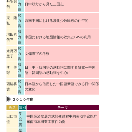
丹羽智
力
日中双方から見た三国志
哉
賞
努
東 隆
力
西南中国における漢化少数民族の住空間
弘
賞
努
増田喜
力
中国における地図情報の収集とGISの利用
代三
賞
努
永尾万
力
女偏漢字の考察
里子
賞
努
李 美
日・中・韓国語の感動詞に関する研究―中国
力
璟
語・韓国語の感動詞を中心に―
賞
努
西脇将
日本語から借用した中国語新語でみる日中関係
力
貴
の変化
賞
２０１０年度
氏名
賞別
テーマ
学
出口慎
中国经济发展方式转变过程中的劳动争议以广
会
也
东南海本田罢工事件为例
賞
学