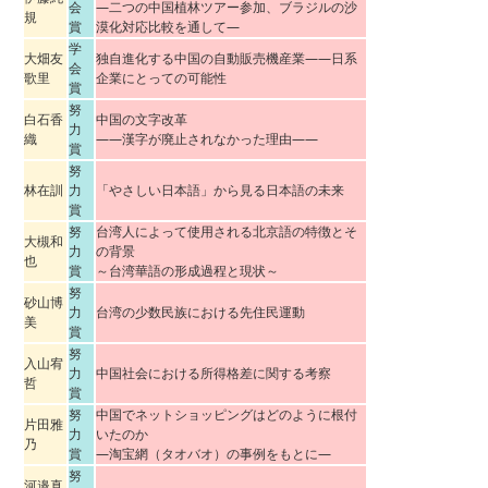
会
―二つの中国植林ツアー参加、ブラジルの沙
規
賞
漠化対応比較を通して―
学
大畑友
独自進化する中国の自動販売機産業――日系
会
歌里
企業にとっての可能性
賞
努
白石香
中国の文字改革
力
織
——漢字が廃止されなかった理由——
賞
努
林在訓
力
「やさしい日本語」から見る日本語の未来
賞
努
台湾人によって使用される北京語の特徴とそ
大槻和
力
の背景
也
賞
～台湾華語の形成過程と現状～
努
砂山博
力
台湾の少数民族における先住民運動
美
賞
努
入山宥
力
中国社会における所得格差に関する考察
哲
賞
努
中国でネットショッピングはどのように根付
片田雅
力
いたのか
乃
賞
―淘宝網（タオバオ）の事例をもとに―
努
河邉真