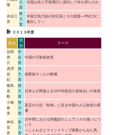
力
中国は有人宇宙飛行に成功して何を得たのか
隆
賞
努
赤谷江
中国大気汚染の対応策とその課題―PM2.5に
力
美
着目して―
賞
２０１３年度
賞
氏名
テーマ
別
花岡
学
啓
会
中国の不動産政策
介
賞
虎澤
努
佑
力
納西族モソ人の葬儀
紀
賞
榎島
努
直
力
日本人が間違える日中同形語の意味合いの差異
毅
賞
小塚
努
莫言の小説『蛙鳴』に見る中国の人口政策の変
春
力
遷
美
賞
日中間における同義語のニュアンスの違いにつ
神谷
努
いて
安
力
―ことわざとマインドマップ調査からみた馬、
奈
賞