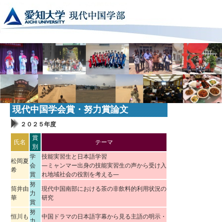
現代中国学会賞・努力賞論文
２０２５年度
賞
氏名
テーマ
別
学
技能実習生と日本語学習
松岡夏
会
―ミャンマー出身の技能実習生の声から受け入
希
賞
れ地域社会の役割を考える―
努
筒井由
現代中国南部における茶の非飲料的利用状況の
力
華
研究
賞
努
恒川も
中国ドラマの日本語字幕から見る主語の明示・
力