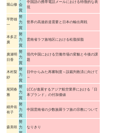
中国語の携帯電話メールにおける特徴的な表
堀山修
会
現
賞
努
平野雄
力
世界の高速鉄道需要と日本の輸出商戦
一
賞
努
本多正
力
雲南省ラフ族地区における松脂採脂
廣
賞
努
廣瀬明
現代中国における労働市場の変貌と今後の課
力
日香
題
賞
努
木村梨
日中からみた再審制度～誤裁判救済に向けて
力
紗
～
賞
努
尾関春
LCCが進展するアジア航空業界における「日
力
雅
本ブランド」の付加価値
賞
努
細井佑
力
中国雲南省の少数族羅ラフ族の宗教について
有子
賞
努
森美咲
力
なりきり
賞