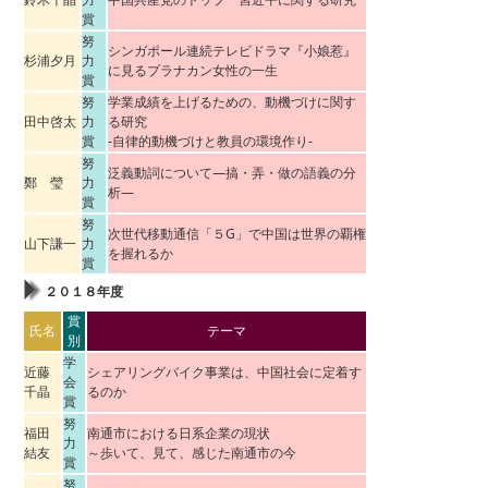
賞
努
シンガポール連続テレビドラマ『小娘惹』
杉浦夕月
力
に見るプラナカン女性の一生
賞
努
学業成績を上げるための、動機づけに関す
田中啓太
力
る研究
賞
-自律的動機づけと教員の環境作り-
努
泛義動詞について―搞・弄・做の語義の分
鄭 瑩
力
析―
賞
努
次世代移動通信「５G」で中国は世界の覇権
山下謙一
力
を握れるか
賞
２０１８年度
賞
氏名
テーマ
別
学
近藤
シェアリングバイク事業は、中国社会に定着す
会
千晶
るのか
賞
努
福田
南通市における日系企業の現状
力
結友
～歩いて、見て、感じた南通市の今
賞
努