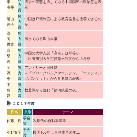
李
選挙の実態を通してみる中国国民の政治意思表
力
睿旻
示
賞
努
晴山
中国は戸籍制度による教育格差を改善できるの
力
綾子
か
賞
浅
努
岡
力
風水でみる珠山集落
優貴
賞
西
努
中国の大学入試「高考」は平等か
部
力
―出身省別入学定員割当制度からの考察―
綾
賞
宇
努
アン・リーと同性愛
野
力
～『ブロークバックマウンテン』『ウェディン
恵
賞
グバンケット』から見る愛の表現～
中
努
島
力
数量詞から読む『銀河鉄道の夜』
愛
賞
２０１７年度
氏名
賞別
テーマ
学会
佐藤 樹
次世代の自動車産業
賞
学会
小野友子
民国105年‥‥台湾改革の年‥‥
賞