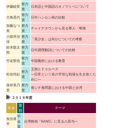
努力
伊藤睦実
日本語と中国語のオノマトペについて
賞
努力
大角晃代
日中ハンセン病の比較
賞
加藤なつ
努力
チャイナタウンから見る華人・華僑
美
賞
小坂井治
努力
「美少女」は何かについての考察
佳
賞
鈴木龍太
努力
日中調理動詞についての比較
郎
賞
努力
竹友聖也
中国農村における教育
賞
王朔とドゥルーズ
努力
松谷尚紀
―日常という名の平坦な戦場を生き抜くた
賞
めに―
保井美乃
努力
南シナ海問題における中国と台湾
里
賞
２０１６年度
賞
氏名
テーマ
別
学
魚住将
会
台湾映画『KANO』に見る八田与一
平
賞