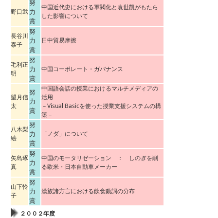
努
中国近代史における軍閥化と袁世凱がもたら
野口武
力
した影響について
賞
努
長谷川
力
日中貿易摩擦
泰子
賞
努
毛利正
力
中国コーポレート・ガバナンス
明
賞
中国語会話の授業におけるマルチメディアの
努
望月信
活用
力
太
－Visual Basicを使った授業支援システムの構
賞
築－
努
八木梨
力
「ノダ」について
絵
賞
努
矢島琢
中国のモータリゼーション ： しのぎを削
力
真
る欧米・日本自動車メーカー
賞
努
山下怜
力
漢族諸方言における飲食動詞の分布
子
賞
２００２年度