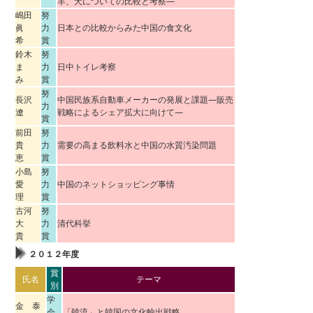
羊、犬についての比較と考察―
嶋田
努
眞
力
日本との比較からみた中国の食文化
希
賞
鈴木
努
ま
力
日中トイレ考察
み
賞
努
長沢
中国民族系自動車メーカーの発展と課題―販売
力
遼
戦略によるシェア拡大に向けて―
賞
前田
努
貴
力
需要の高まる飲料水と中国の水質汚染問題
恵
賞
小島
努
愛
力
中国のネットショッピング事情
理
賞
古河
努
大
力
清代科挙
貴
賞
２０１２年度
賞
氏名
テーマ
別
学
金 泰
会
「韓流」と韓国の文化輸出戦略