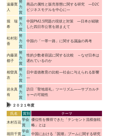
努
遠藤寛
商品の属性と販売形態に関する研究 ―D2C
力
人
ビジネスモデルを中心に―
賞
努
堀 瑞
中国PM2.5問題の現状と対策 ―日本が経験
力
希
した四日市公害を踏まえて
賞
努
松村彩
力
中国の「一帯一路」に関する議論の再考
香
賞
努
内藤菜
性的少数者容認に関する比較 ～なぜ日本は
力
都子
遅れているのか
賞
努
相曽真
日中道徳教育の比較―社会に与えられる影響
力
衣
―
賞
努
岩永真
訪日「聖地巡礼」ツーリズム――サブカルチ
力
有
ャーの可能性
賞
２０２１年度
氏名
賞別
テーマ
学会
優位性を獲得できた「テンセント流模倣戦
木村百花
賞
略」とは
学会
堀田千寛
中国における「国潮」ブームに関する研究