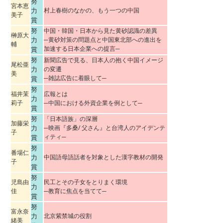
努
宮本恵
力
村上春樹のなかの、もう一つの中国
美子
賞
努
中国・韓国・日本から見た黄砂認識の差異
榊原大
力
─黄砂対策の問題点と中国東北部への進出を
輔
加速する日本企業への提言─
賞
努
新聞広告で見る、日本人の抱く中国イメージ
尾松亜
力
の変遷
美
─雑誌広告に着眼して─
賞
努
福井茉
広報とは
力
莉子
─中国における外資企業を例として─
賞
努
「日本語族」の深層
加藤栄
力
─映画『多桑/ 父さん』と台湾人のアイデンテ
子
ィティ─
賞
努
番場仁
力
中国語母語話者を対象とした漢字教材の開発
子
賞
努
児島由
民工とその子女をとりまく環境
力
佳
─教育に焦点を当てて─
賞
努
富永奈
力
北京紫禁城の役割
緒美