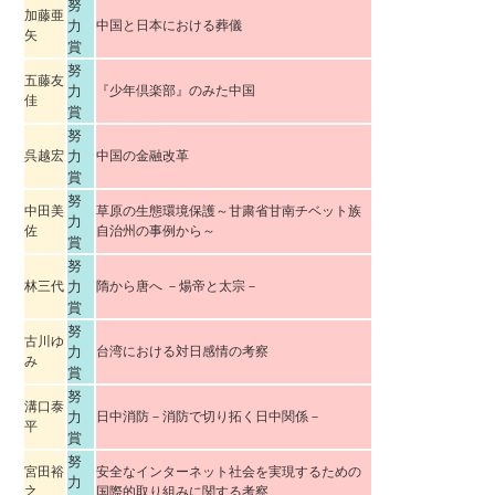
努
加藤亜
力
中国と日本における葬儀
矢
賞
努
五藤友
力
『少年倶楽部』のみた中国
佳
賞
努
呉越宏
力
中国の金融改革
賞
努
中田美
草原の生態環境保護～甘粛省甘南チベット族
力
佐
自治州の事例から～
賞
努
林三代
力
隋から唐へ －煬帝と太宗－
賞
努
古川ゆ
力
台湾における対日感情の考察
み
賞
努
溝口泰
力
日中消防－消防で切り拓く日中関係－
平
賞
努
宮田裕
安全なインターネット社会を実現するための
力
之
国際的取り組みに関する考察