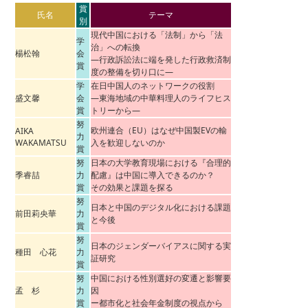
賞
氏名
テーマ
別
現代中国における「法制」から「法
学
治」への転換
楊松翰
会
―行政訴訟法に端を発した行政救済制
賞
度の整備を切り口に―
学
在日中国人のネットワークの役割
盛文馨
会
―東海地域の中華料理人のライフヒス
賞
トリーから―
努
欧州連合（EU）はなぜ中国製EVの輸
AIKA
力
WAKAMATSU
入を歓迎しないのか
賞
努
日本の大学教育現場における『合理的
季睿喆
力
配慮』は中国に導入できるのか？
賞
その効果と課題を探る
努
日本と中国のデジタル化における課題
前田莉央華
力
と今後
賞
努
日本のジェンダーバイアスに関する実
種田 心花
力
証研究
賞
努
中国における性別選好の変遷と影響要
孟 杉
力
因
賞
ー都市化と社会年金制度の視点から