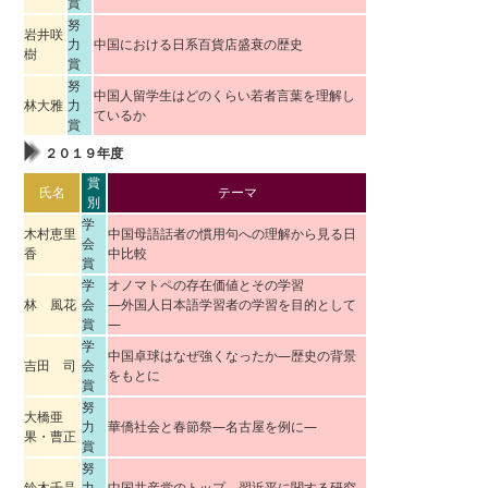
賞
努
岩井咲
力
中国における日系百貨店盛衰の歴史
樹
賞
努
中国人留学生はどのくらい若者言葉を理解し
林大雅
力
ているか
賞
２０１９年度
賞
氏名
テーマ
別
学
木村恵里
中国母語話者の慣用句への理解から見る日
会
香
中比較
賞
学
オノマトペの存在価値とその学習
林 風花
会
―外国人日本語学習者の学習を目的として
賞
―
学
中国卓球はなぜ強くなったか―歴史の背景
吉田 司
会
をもとに
賞
努
大橋亜
力
華僑社会と春節祭―名古屋を例に―
果・曹正
賞
努
鈴木千晶
力
中国共産党のトップ 習近平に関する研究