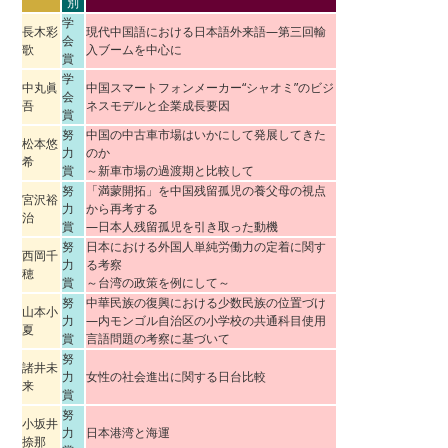
別
学
長木彩
現代中国語における日本語外来語―第三回輸
会
歌
入ブームを中心に
賞
学
中丸眞
中国スマートフォンメーカー“シャオミ”のビジ
会
吾
ネスモデルと企業成長要因
賞
努
中国の中古車市場はいかにして発展してきた
松本悠
力
のか
希
賞
～新車市場の過渡期と比較して
努
「満蒙開拓」を中国残留孤児の養父母の視点
宮沢裕
力
から再考する
治
賞
―日本人残留孤児を引き取った動機
努
日本における外国人単純労働力の定着に関す
西岡千
力
る考察
穂
賞
～台湾の政策を例にして～
努
中華民族の復興における少数民族の位置づけ
山本小
力
―内モンゴル自治区の小学校の共通科目使用
夏
賞
言語問題の考察に基づいて
努
諸井未
力
女性の社会進出に関する日台比較
来
賞
努
小坂井
力
日本港湾と海運
捺那