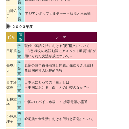
賞
努
山川佑
力
アジアンポップカルチャー－韓流と王家衛
子
賞
２００３年度
賞
氏名
テーマ
別
学
現代中国語文法における"把"構文について
田畑篤
会
－"把"構文の述語動詞にアスペクト助詞"過"が
用いられた文法形成について－
賞
学
長谷川
真宗の戦争責任清算と問題が先送りされ続け
会
大
る靖国神社の比較的考察
賞
努
青木沙
日本人にとっての「白」とは
力
弥香
－中国における「白」との比較のなかで－
賞
努
石原雅
力
中国のモバイル市場 ： 携帯電話小霊通
子
賞
努
小林恵
力
哈尼族の食生活における伝統と変化について
理子
賞