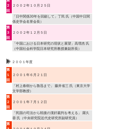
第
２
２００２年１０月２５日
回
「日中関係30年を回顧して」丁民 氏（中国中日関
係史学会名誉会長）
第
３
２００２年１２月５日
回
「中国における日本研究の現状と展望」高増杰 氏
（中国社会科学院日本研究所教授兼副所長）
２００１年度
第
１
２００１年６月２１日
回
「村上春樹から魯迅まで」 藤井省三 氏（東京大学
文学部教授）
第
２
２００１年７月１２日
回
「民国の司法から戦後の漢奸裁判を考える」 羅久
蓉 氏（中央研究院近代史研究所副研究員）
第
３
２００１年１０月２４日