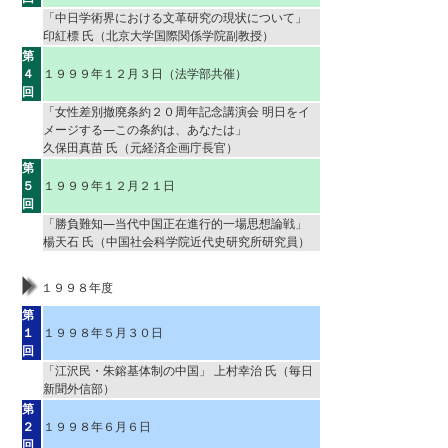
「中日学術界における文革研究の現状について」
印紅標 氏（北京大学国際関係学院副教授）
第
４
１９９９年１２月３日（法学部共催）
回
「女性差別撤廃条約２０周年記念講演会 明日をイ
メージする―この条約は、あなたは」
久保田真苗 氏（元経済企画庁長官）
第
５
１９９９年１２月２１日
回
「勝負難知―当代中国正在進行的一場思想論戦」
楊天石 氏（中国社会科学院近代史研究所研究員）
１９９８年度
第
１
１９９８年５月３０日
回
「江沢民・朱鎔基体制の中国」 上村幸治 氏（毎日
新聞外信部）
第
２
１９９８年６月６日
回