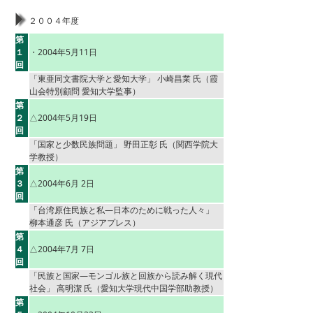
２００４年度
第
１
・2004年5月11日
回
「東亜同文書院大学と愛知大学」 小崎昌業 氏（霞
山会特別顧問 愛知大学監事）
第
２
△2004年5月19日
回
「国家と少数民族問題」 野田正彰 氏（関西学院大
学教授）
第
３
△2004年6月 2日
回
「台湾原住民族と私―日本のために戦った人々」
柳本通彦 氏（アジアプレス）
第
４
△2004年7月 7日
回
「民族と国家―モンゴル族と回族から読み解く現代
社会」 高明潔 氏（愛知大学現代中国学部助教授）
第