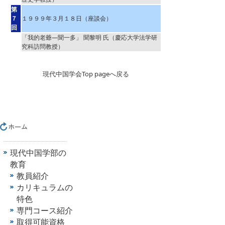
第
７
１９９９年３月１８日（座談会）
回
「我的老爺―聞一多」 聞黎明 氏（慶応大学法学研
究科訪問教授）
現代中国学会Top pageへ戻る
現代中国学部の
教育
教員紹介
カリキュラムの
特色
専門コース紹介
取得可能資格