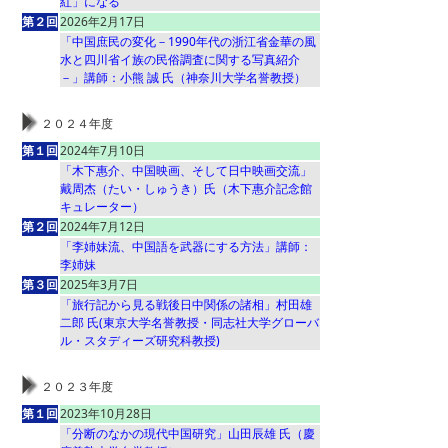
紅」になる
第２回
2026年2月17日
「中国庶民の変化－1990年代の浙江省金華の風
水と四川省イ族の民俗調査に関する写真紹介
－」講師：小熊 誠 氏（神奈川大学名誉教授）
２０２４年度
第１回
2024年7月10日
「木下惠介、中国映画、そして日中映画交流」
戴周杰（たい・しゅうき）氏（木下惠介記念館
キュレーター）
第２回
2024年7月12日
「李姉妹流、中国語を武器にする方法」講師：
李姉妹
第３回
2025年3月7日
「旅行記から見る戦後日中関係の諸相」村田雄
二郎 氏(東京大学名誉教授・同志社大学グローバ
ル・スタディーズ研究科教授)
２０２３年度
第１回
2023年10月28日
「分断のなかの現代中国研究」山田辰雄 氏（慶