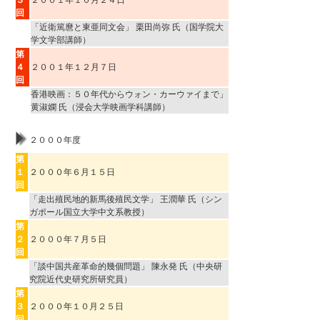
回
「近衛篤麿と東亜同文会」 栗田尚弥 氏（国学院大
学文学部講師）
第
４
２００１年１２月７日
回
香港映画：５０年代からウォン・カーウァイまで」
黄淑嫻 氏（浸会大学映画学科講師）
２０００年度
第
１
２０００年６月１５日
回
「走出殖民地的新馬後殖民文学」 王潤華 氏（シン
ガポール国立大学中文系教授）
第
２
２０００年７月５日
回
「談中国共産革命的幾個問題」 陳永発 氏（中央研
究院近代史研究所研究員）
第
３
２０００年１０月２５日
回