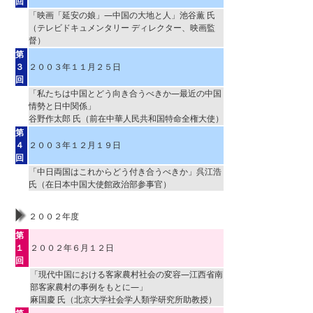
回
「映画「延安の娘」―中国の大地と人」池谷薫 氏
（テレビドキュメンタリー ディレクター、映画監
督）
第
３
２００３年１１月２５日
回
「私たちは中国とどう向き合うべきか―最近の中国
情勢と日中関係」
谷野作太郎 氏（前在中華人民共和国特命全権大使）
第
４
２００３年１２月１９日
回
「中日両国はこれからどう付き合うべきか」呉江浩
氏（在日本中国大使館政治部参事官）
２００２年度
第
１
２００２年６月１２日
回
「現代中国における客家農村社会の変容―江西省南
部客家農村の事例をもとに―」
麻国慶 氏（北京大学社会学人類学研究所助教授）