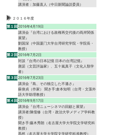
講演者：加藤直人（中日新聞論説委員）
２０１６年度
第１回
2016年4月19日
講演会『台湾における政権再交代後の両岸関係
展望』
劉国深（中国厦门大学台湾研究学院・学院長・
教授）
第２回
2016年7月2日
対談『台湾の日本記憶 日本の台湾記憶』
唐諾（文芸評論家）、五十嵐真子（文化人類学
者）
第３回
2016年7月23日
講演会『島、その独立した不遜さ』
蘇偉貞（作家） 聞き手:倉本知明（台湾・文藻外
語大学助理教授）
第４回
2016年9月17日
講演会『台湾ニューシネマの回顧と展望』
講演者:陳儒修（台湾・政治大学メディア学科教
授）
聞き手:藤木秀朗（名古屋大学大学院文学研究科
教授）
馬然（名古屋大学大学院文学研究科准教授）