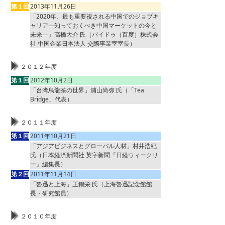
第１回
2013年11月26日
「2020年、最も重要視される中国でのジョブキ
ャリア―知っておくべき中国マーケットの今と
未来―」高橋大介 氏（バイドゥ（百度）株式会
社 中国企業日本法人 交際事業室室長）
２０１２年度
第１回
2012年10月2日
「台湾烏龍茶の世界」浦山尚弥 氏（「Tea
Bridge」代表）
２０１１年度
第１回
2011年10月21日
「アジアビジネスとグローバル人材」村井浩紀
氏（日本経済新聞社 英字新聞『日経ウィークリ
ー』編集長）
第２回
2011年11月14日
「魯迅と上海」王錫栄 氏（上海魯迅記念館館
長・研究館員）
２０１０年度