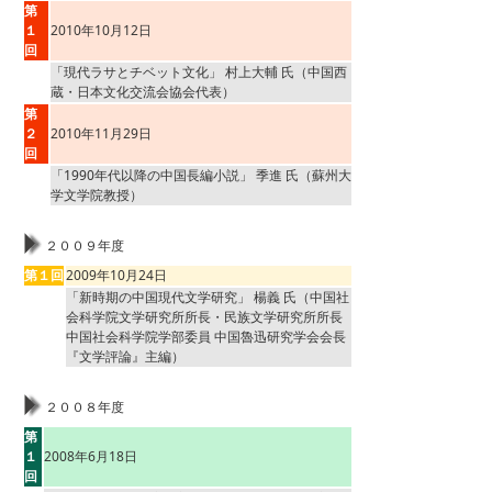
第
１
2010年10月12日
回
「現代ラサとチベット文化」 村上大輔 氏（中国西
蔵・日本文化交流会協会代表）
第
２
2010年11月29日
回
「1990年代以降の中国長編小説」 季進 氏（蘇州大
学文学院教授）
２００９年度
第１回
2009年10月24日
「新時期の中国現代文学研究」 楊義 氏（中国社
会科学院文学研究所所長・民族文学研究所所長
中国社会科学院学部委員 中国魯迅研究学会会長
『文学評論』主編）
２００８年度
第
１
2008年6月18日
回