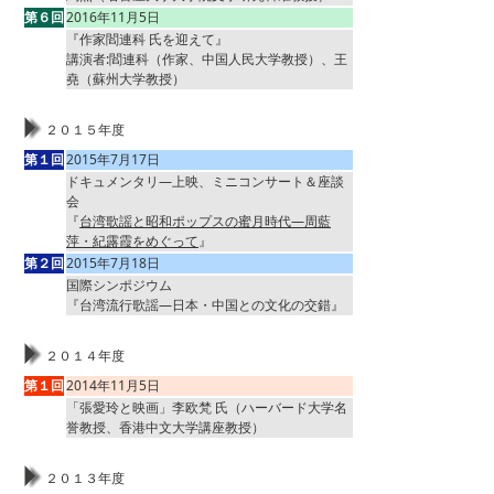
第６回
2016年11月5日
『作家閻連科 氏を迎えて』
講演者:閻連科（作家、中国人民大学教授）、王
堯（蘇州大学教授）
２０１５年度
第１回
2015年7月17日
ドキュメンタリ―上映、ミニコンサート＆座談
会
『
台湾歌謡と昭和ポップスの蜜月時代―周藍
萍・紀露霞をめぐって
』
第２回
2015年7月18日
国際シンポジウム
『台湾流行歌謡―日本・中国との文化の交錯』
２０１４年度
第１回
2014年11月5日
「張愛玲と映画」李欧梵 氏（ハーバード大学名
誉教授、香港中文大学講座教授）
２０１３年度