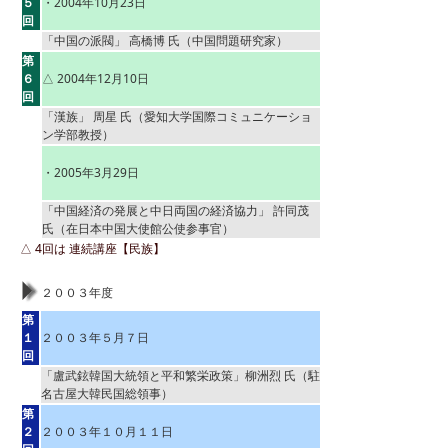
５
・2004年10月23日
回
「中国の派閥」 高橋博 氏（中国問題研究家）
第
６
△ 2004年12月10日
回
「漢族」 周星 氏（愛知大学国際コミュニケーショ
ン学部教授）
第
６
・2005年3月29日
回
「中国経済の発展と中日両国の経済協力」 許同茂
氏（在日本中国大使館公使参事官）
△ 4回は 連続講座【民族】
２００３年度
第
１
２００３年５月７日
回
「盧武鉉韓国大統領と平和繁栄政策」柳洲烈 氏（駐
名古屋大韓民国総領事）
第
２
２００３年１０月１１日