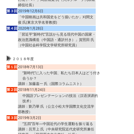
締役社長）
第３回
2019年12月6日
「中国映画は共和国史をどう描いたか」刈間文
俊 氏(東京大学名誉教授)
第４回
2020年1月28日
「習近平“新時代”言説から見る現代中国の国家・
政治意識構造（中国語・通訳付き）」賀照田 氏
（中国社会科学院文学研究所研究員）
２０１８年度
第１回
2018年7月13日
“新時代”に入った中国、私たち日本人はどう付き
合うか？
講師：加藤嘉一 氏（国際コラムニスト）
第２回
2018年11月24日
中国語プレゼンテーションの技法（汉语演讲的
技术）
講師：劉乃華 氏（公立小松大学国際文化交流学
部教授）
第３回
2019年3月2日
“五四”百年—中国近代の学生運動を振り返る
講師：呂芳上 氏（中央研究院近代史研究所兼任