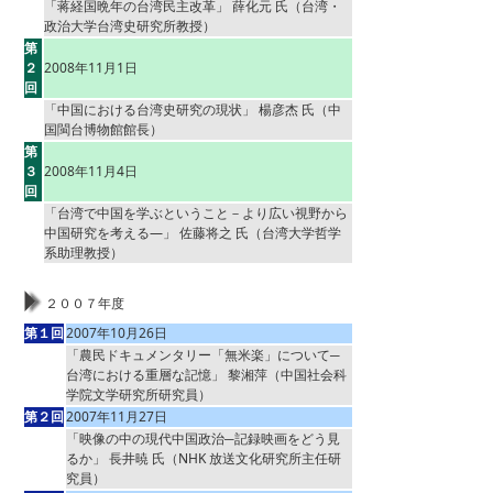
「蒋経国晩年の台湾民主改革」 薛化元 氏（台湾・
政治大学台湾史研究所教授）
第
２
2008年11月1日
回
「中国における台湾史研究の現状」 楊彦杰 氏（中
国閩台博物館館長）
第
３
2008年11月4日
回
「台湾で中国を学ぶということ－より広い視野から
中国研究を考える―」 佐藤将之 氏（台湾大学哲学
系助理教授）
２００７年度
第１回
2007年10月26日
「農民ドキュメンタリー「無米楽」について─
台湾における重層な記憶」 黎湘萍（中国社会科
学院文学研究所研究員）
第２回
2007年11月27日
「映像の中の現代中国政治─記録映画をどう見
るか」 長井暁 氏（NHK 放送文化研究所主任研
究員）