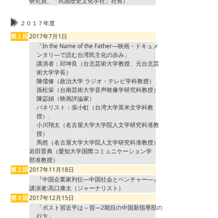
研究員、「民国歴史文化学社」社長）
２０１７年度
第１回
2017年7月1日
「In the Name of the Father―映画・ドキュメ
ンタリ―で読む台湾民主化の歩み」
講演者；邱坤良（台北芸術大学教授、元台北芸
術大学学長）
陳儒修（政治大学 ラジオ・テレビ学科教授）
孫松栄（台南芸術大学音声映像学研究科教授）
陳宓娟（映画評論家）
パネリスト：張小虹（台湾大学英米文学科教
授）、
小川翔太（名古屋大学大学院人文学研究科准教
授）
馬然（名古屋大学大学院人文学研究科准教授）
岩田晋典（愛知大学国際コミュニケーション学
部准教授）
第２回
2017年11月18日
『中国企業家列伝―中国社会とベンチャー―』
講演者:高口康太（ジャーナリスト）
第３回
2017年12月15日
「ポスト習近平は～習―2期目の中国新指導部の
行方」