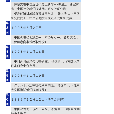
「陳独秀在中国近現代史上的作用和地位」 唐宝林
氏（中国社会科学院近代史研究所研究員）
「楊度的留日経験及其政治生涯」 張玉法 氏（中国
研究院院士、中央研究院近代史研究所研究員）
第
３
１９９８年６月２７日
回
「中国の現状と課題―日本の対応―」 藤野文晗 氏
（伊藤忠商事常務取締役）
第
４
１９９８年１１月１８日
回
「中日外資政策の比較研究」 楊棟梁 氏（南開大学
日本研究中心所長）
第
５
１９９８年１１月１９日
回
「クリントン訪中後の米中関係」 藩国華 氏（北京
大学国際関係学院副院長）
第
６
１９９８年１２月１２日（法学会共催）
回
「中国の過去・現在・未来」 石源華 氏（復旦大学
歴史学教授）