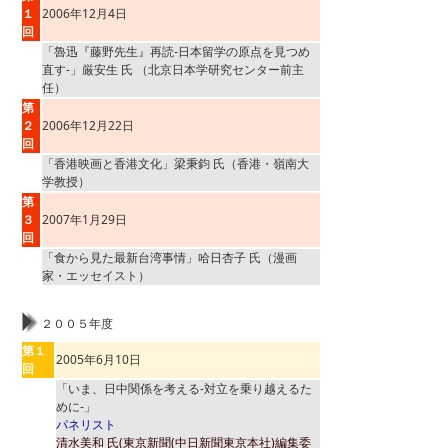
１
2006年12月4日
回
「魯迅『藤野先生』再読‐日本留学の原点を見つめ
直す‐」厳安生 氏 （北京日本学研究センター前主
任）
第
２
2006年12月22日
回
「香港映画と香港文化」梁秉鈞 氏（香港・嶺南大
学教授）
第
３
2007年1月29日
回
「食から見た最新台湾事情」哈日杏子 氏（漫画
家・エッセイスト）
２００５年度
第１
2005年6月10日
回
「いま、日中関係を考える-対立を乗り越えるた
めに-」
パネリスト
清水美和 氏(東京新聞(中日新聞東京本社)編集委