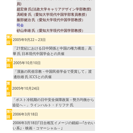
員)
趙宏偉 氏(法政大学キャリアデザイン学部教授)
馮昭奎 氏（愛知大学現代中国学部客員教授）
服部健治 氏（愛知大学現代中国学部教授）
司会
砂山幸雄 氏（愛知大学現代中国学部教授）
第2
2005年9月22～23日
回
「21世紀における日中関係と中国の権力構造」高
華 氏 日本現代中国学会との共催
第3
2005年10月10日
回
「漢族の民俗宗教－中国民俗学会で受賞して」渡
邊欣雄 氏 ICCSとの共催
第
2005年10月24日
4
回
「ポスト冷戦期の日中安全保障政策－勢力均衡から
追従へ－」ラインハルト・ドリフテ 氏
第5
2006年3月18日
回
2006年3月18日｢日台相互イメージの錯綜―｢かわい
い系｣・映画・コマーシャル－｣