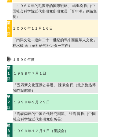
「１９６０年的毛沢東的国際戦略」 楊奎松 氏（中
国社会科学院近代史研究所研究員『百年潮』副編集
長）
第
４
２０００年１１月１６日
回
「南洋文化―邁向二十一世紀的馬来西亜華人文化」
林水檬 氏（華社研究センター主任）
１９９９年度
第
１
１９９９年７月１日
回
「五四新文化運動と魯迅」 陳漱渝 氏（北京魯迅博
物館副館長）
第
２
１９９９年９月２９日
回
「海峡両岸的中国近代研究潮流」 張海鵬 氏（中国
社会科学院近代史研究所所長）
第
３
１９９９年１２月１日（座談会）
回