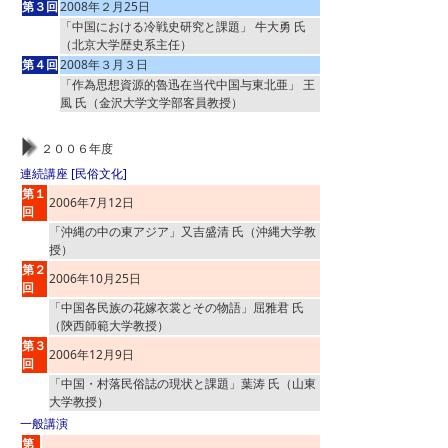
第３回
2008年２月25日
「中国における冷戦史研究と課題」 牛大勇 氏
（北京大学歴史系主任）
第４回
2008年３月３日
「作為思想資源的魯迅在当代中国与東北亜」 王
風 氏（金沢大学文学部客員教授）
２００６年度
連続講座 [民俗文化]
第１
2006年7月12日
回
「沖縄の中の東アジア」又吉盛清 氏（沖縄大学教
授）
第２
2006年10月25日
回
「中国各民族の花嫁衣裳とその物語」屈雅君 氏
（陝西師範大学教授）
第３
2006年12月9日
回
「中国・村落民俗誌の現状と課題」葉涛 氏（山東
大学教授）
一般講演
第