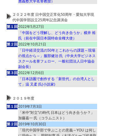
應義塾大学名誉教授）
２０２２年度 日中国交正常化50周年・愛知大学現
代中国学部設立25周年記念講演会
第１回
2022年5月27日
「中国をどう理解し、どう向き合うか」横井 裕
氏（前在中国日本国特命全権大使）
第２回
2022年10月21日
「日中経済交流の50年とこれからの課題～現場
の視点から～」服部健治 氏（中央大学ビジネス
スクール名誉フェロー、一般社団法人日中協会
副会長）
第３回
2022年12月6日
「日本語圏で創作する「新世代」の台湾人とし
て」温 又柔 氏(小説家)
２０１９年度
第１回
2019年7月3日
「米中“対立”の時代 日本はどう向き合うか？」
加藤嘉一 氏（コラムニスト）
第２回
2019年10月30日
「現代中国学部で学ぶことの意義～YOU は何し
に現中へ？ 」岡部知寛 氏（大洋グループ代表取