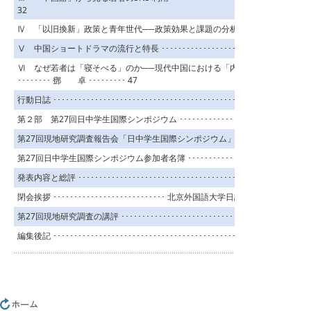
32
Ⅳ 「以旧換新」政策と青年世代──政策効果と課題の分析 ･･･････ 榊原虎徹 ････
Ⅴ 中国ショートドラマの流行と特長 ･････････････････････････ 生川りの ････
Ⅵ なぜ若者は「寝そべる」のか──現代中国における「内巻」する社会と消
････････ 鄧 卓 ･････････ 47
行動日誌 ･･････････････････････････････････････････････････････････････
第２部 第27回日中学生国際シンポジウム ･･････････････････････････････････
第27回現地研究調査報告会「日中学生国際シンポジウム」プログラム ･･･････････
第27回日中学生国際シンポジウム参加者名簿 ････････････････････････････････
発表内容と総評 ･････････････････････････････････････････････････････････
閉会挨拶 ･･･････････････････････････ 北京外国語大学日語学院 魏然副教授 ･･
第27回現地研究調査の講評 ･･･････････････････････････････････････････････
編集後記 ･･････････････････････････････････････････････････････････････