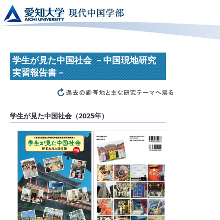
学生が見た中国社会 －中国現地研究
実習報告書－
学生が見た中国社会（2025年）
学生が見た中国
愛知大学現代中国学部
発行：愛知大学
発売：
(株)あるむ
定価：本体2,000